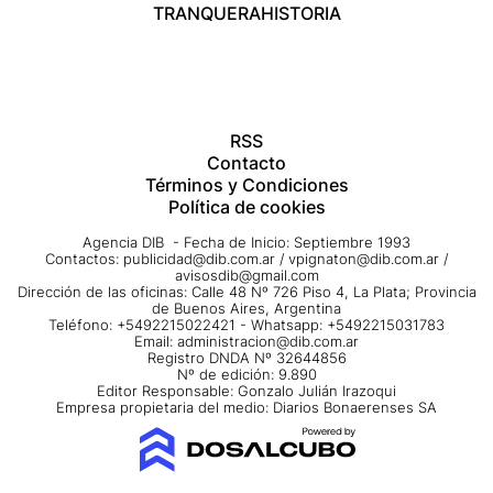
TRANQUERA
HISTORIA
RSS
Contacto
Términos y Condiciones
Política de cookies
Agencia DIB - Fecha de Inicio: Septiembre 1993
Contactos:
publicidad@dib.com.ar
/
vpignaton@dib.com.ar
/
avisosdib@gmail.com
Dirección de las oficinas: Calle 48 Nº 726 Piso 4, La Plata; Provincia
de Buenos Aires, Argentina
Teléfono: +5492215022421 - Whatsapp: +5492215031783
Email:
administracion@dib.com.ar
Registro DNDA Nº 32644856
Nº de edición: 9.890
Editor Responsable: Gonzalo Julián Irazoqui
Empresa propietaria del medio: Diarios Bonaerenses SA