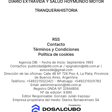
DIARIO EXTRA
VIDA Y SALUD HOY
MUNDO MOTOR
TRANQUERA
HISTORIA
RSS
Contacto
Términos y Condiciones
Política de cookies
Agencia DIB - Fecha de Inicio: Septiembre 1993
Contactos:
publicidad@dib.com.ar
/
vpignaton@dib.com.ar
/
avisosdib@gmail.com
Dirección de las oficinas: Calle 48 Nº 726 Piso 4, La Plata; Provincia
de Buenos Aires, Argentina
Teléfono: +5492215022421 - Whatsapp: +5492215031783
Email:
administracion@dib.com.ar
Registro DNDA Nº 32644856
Nº de edición: 9.890
Editor Responsable: Gonzalo Julián Irazoqui
Empresa propietaria del medio: Diarios Bonaerenses SA