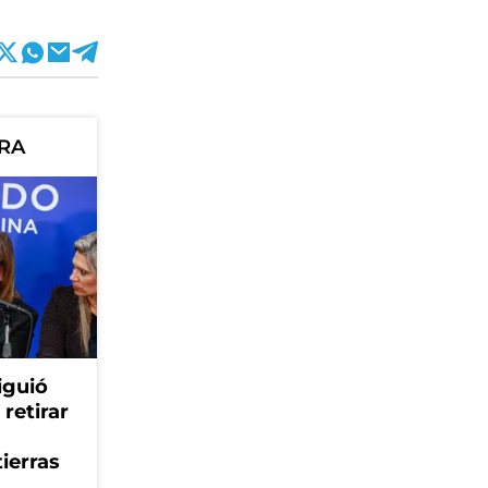
ORA
iguió
retirar
tierras