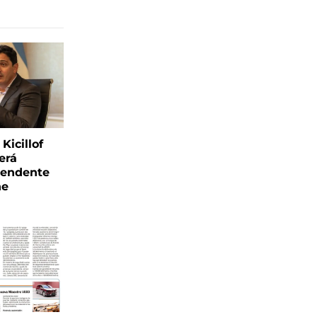
Kicillof
erá
tendente
ne