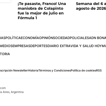
¡Te pasaste, Franco! Una
Semana del 6 a
maniobra de Colapinto
agosto de 202
fue la mejor de julio en
Fórmula 1
IAS
POLÍTICA
ECONOMÍA
OPINIÓN
SOCIEDAD
POLICIALES
ADN BONA
MEDIOS
EMPRESAS
DEPORTES
DIARIO EXTRA
VIDA Y SALUD HOY
M
STORIA
scripción Newsletter
Historia
Términos y Condiciones
Política de cookies
RSS
.com
os Aires, Argentina