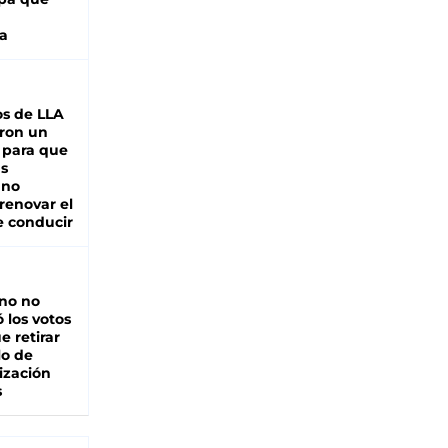
a
s de LLA
ron un
 para que
as
 no
renovar el
e conducir
rno no
 los votos
e retirar
lo de
ización
s