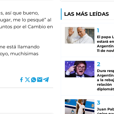
as, así que bueno,
LAS MÁS LEÍDAS
gar, me lo pesqué” al
 Juntos por el Cambio en
El papa 
estará en
Argentina
 me está llamando
11 de no
poyo, muchísimas
Dura res
Argentina
a la reba
relación
diplomát
Juan Pabl
único pa