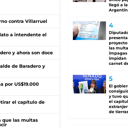
llegó a la
Argentin
no contra Villarruel
Diputado
dato a intendente el
presenta
proyecto
las mult
adero y ahora son doce
impagas
impidan 
carnet d
calde de Baradero y
a por US$19.000
El gobie
consiguió
y tuvo qu
el capítu
irar el capítulo de
extranjer
de tierra
 que las multas
cir