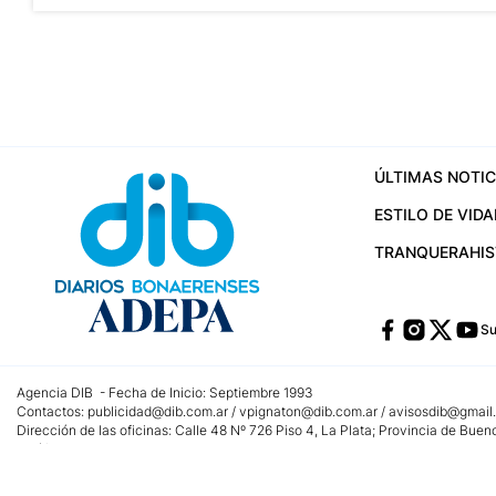
ÚLTIMAS NOTIC
ESTILO DE VIDA
TRANQUERA
HI
Su
Agencia DIB - Fecha de Inicio: Septiembre 1993
Contactos:
publicidad@dib.com.ar
/
vpignaton@dib.com.ar
/
avisosdib@gmail
Dirección de las oficinas: Calle 48 Nº 726 Piso 4, La Plata; Provincia de Buen
Teléfono: +5492215022421 - Whatsapp: +5492215031783
Email:
administracion@dib.com.ar
Registro DNDA Nº 32644856