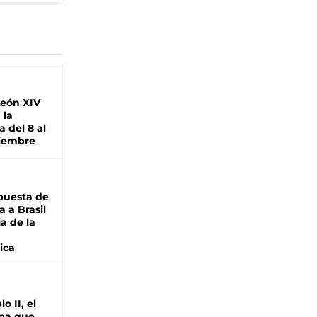
León XIV
 la
 del 8 al
viembre
puesta de
 a Brasil
ja de la
ica
o II, el
pa que