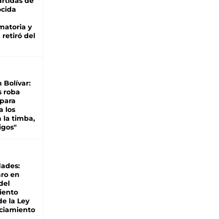
rtidas de
cida
matoria y
retiró del
n Bolívar:
s roba
 para
a los
 la timba,
igos"
dades:
ro en
del
iento
de la Ley
ciamiento