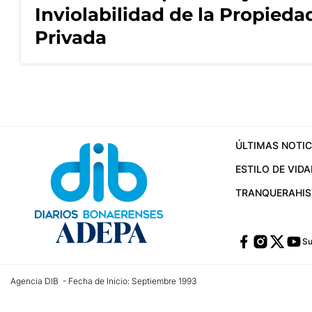
Inviolabilidad de la Propieda
Privada
ÚLTIMAS NOTIC
ESTILO DE VIDA
TRANQUERA
HI
Su
Agencia DIB - Fecha de Inicio: Septiembre 1993
Contactos:
publicidad@dib.com.ar
/
vpignaton@dib.com.ar
/
avisosdib@gmail
Dirección de las oficinas: Calle 48 Nº 726 Piso 4, La Plata; Provincia de Buen