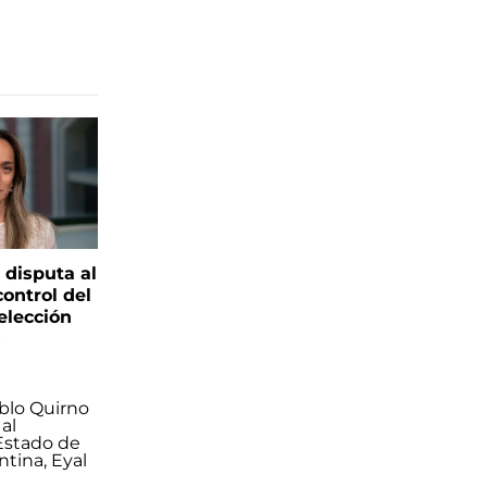
 disputa al
control del
elección
s