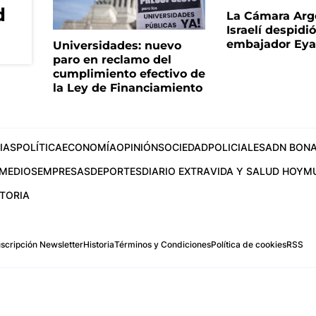
d
La Cámara Arg
Israelí despidió
embajador Eyal
Universidades: nuevo
paro en reclamo del
cumplimiento efectivo de
la Ley de Financiamiento
IAS
POLÍTICA
ECONOMÍA
OPINIÓN
SOCIEDAD
POLICIALES
ADN BONA
MEDIOS
EMPRESAS
DEPORTES
DIARIO EXTRA
VIDA Y SALUD HOY
M
STORIA
scripción Newsletter
Historia
Términos y Condiciones
Política de cookies
RSS
.com
os Aires, Argentina