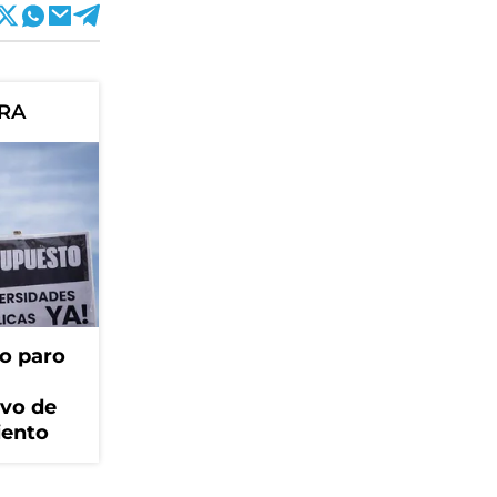
ORA
o paro
ivo de
iento