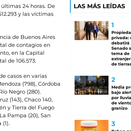
LAS MÁS LEÍDAS
 últimas 24 horas. De
512.293 y las víctimas
Propied
vincia de Buenos Aires
privada:
debatirá 
otal de contagios en
Senado s
nto, en la Capital
tema de 
extranjer
al de 106.573.
de tierra
de casos en varias
 Mendoza (798), Córdoba
Media pr
 Río Negro (280).
bajo aler
por lluvi
uz (143), Chaco 140,
de viento
én y Tierra del Fuego
granizo
), La Pampa (20), San
(1).