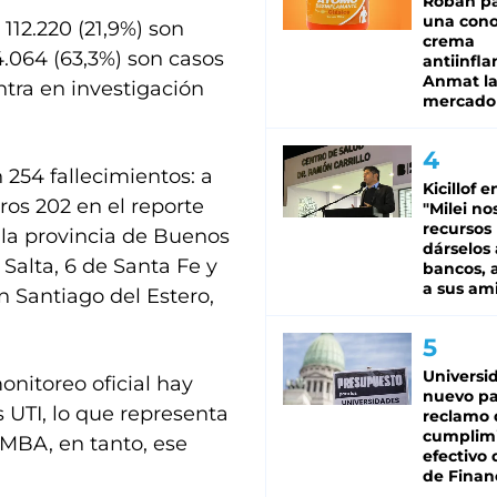
Roban pa
una cono
 112.220 (21,9%) son
crema
.064 (63,3%) son casos
antiinfla
Anmat la 
ntra en investigación
mercado
n 254 fallecimientos: a
Kicillof e
os 202 en el reporte
"Milei no
recursos
n la provincia de Buenos
dárselos 
 Salta, 6 de Santa Fe y
bancos, a
a sus am
n Santiago del Estero,
Universi
onitoreo oficial hay
nuevo pa
 UTI, lo que representa
reclamo 
cumplim
AMBA, en tanto, ese
efectivo 
de Finan