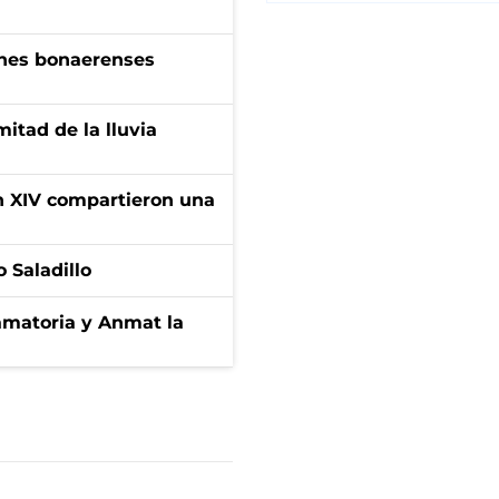
enes bonaerenses
itad de la lluvia
ón XIV compartieron una
 Saladillo
amatoria y Anmat la