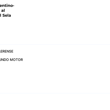
entino-
 al
 Sela
ERENSE
UNDO MOTOR