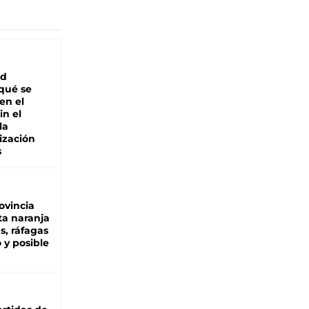
ad
 qué se
en el
in el
la
ización
s
ovincia
ta naranja
as, ráfagas
 y posible