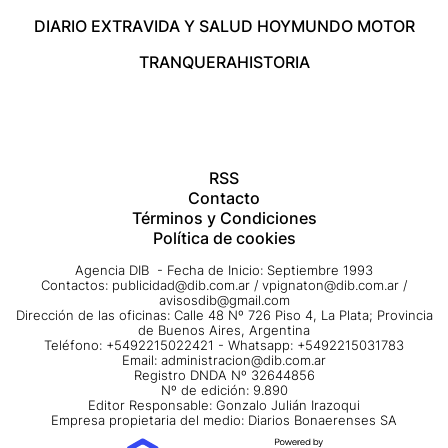
DIARIO EXTRA
VIDA Y SALUD HOY
MUNDO MOTOR
TRANQUERA
HISTORIA
RSS
Contacto
Términos y Condiciones
Política de cookies
Agencia DIB - Fecha de Inicio: Septiembre 1993
Contactos:
publicidad@dib.com.ar
/
vpignaton@dib.com.ar
/
avisosdib@gmail.com
Dirección de las oficinas: Calle 48 Nº 726 Piso 4, La Plata; Provincia
de Buenos Aires, Argentina
Teléfono: +5492215022421 - Whatsapp: +5492215031783
Email:
administracion@dib.com.ar
Registro DNDA Nº 32644856
Nº de edición: 9.890
Editor Responsable: Gonzalo Julián Irazoqui
Empresa propietaria del medio: Diarios Bonaerenses SA