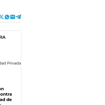
ORA
ón
contra
dad de