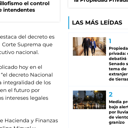
la Propiedad Privad
illofismo el control
de intendentes
LAS MÁS LEÍDAS
destaca del decreto es
la Corte Suprema que
Propied
utivo nacional.
privada:
debatirá 
Senado s
blicado hoy en el
tema de 
extranjer
ra “el decreto Nacional
de tierra
 integralidad de los
en el futuro por
s intereses legales
Media pr
bajo aler
por lluvi
de viento
 de Hacienda y Finanzas
granizo