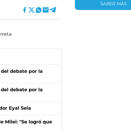
SABER MÁS
rreta
 del debate por la
 del debate por la
dor Eyal Sela
de Milei: "Se logró que