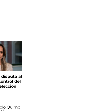
 disputa al
control del
elección
s