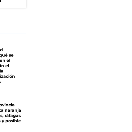
a
ad
 qué se
en el
in el
la
ización
s
ovincia
ta naranja
as, ráfagas
 y posible