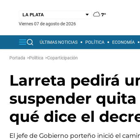
7°
viernes 07 de agosto de 2026
ÚLTIMAS NOTICIAS
POLÍTICA
ECONOMÍA
Portada
>
Política
>
Coparticipación
Larreta pedirá u
suspender quita 
qué dice el decr
El jefe de Gobierno porteño inició el cami