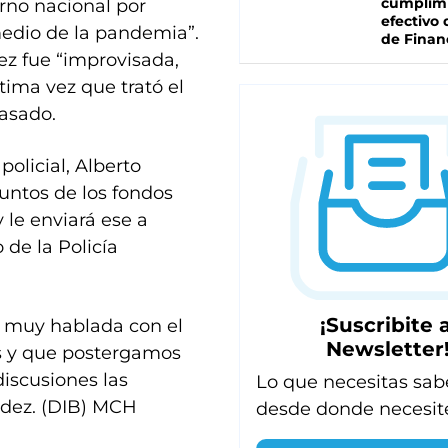
cumplim
erno nacional por
efectivo 
 medio de la pandemia”.
de Finan
ez fue “improvisada,
tima vez que trató el
asado.
policial, Alberto
puntos de los fondos
 le enviará ese a
de la Policía
¡Suscribite a
y muy hablada con el
Newsletter
es y que postergamos
iscusiones las
Lo que necesitas sab
ndez. (DIB) MCH
desde donde necesit