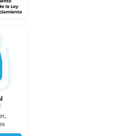
iento
de la Ley
ciamiento
l
!
er,
es