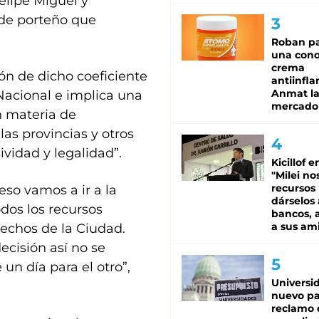
elipe Miguel y
lde porteño que
Roban pa
una cono
crema
ón de dicho coeficiente
antiinfla
Anmat la 
 Nacional e implica una
mercado
en materia de
las provincias y otros
ividad y legalidad”.
Kicillof e
"Milei no
recursos
eso vamos a ir a la
dárselos 
dos los recursos
bancos, a
a sus am
echos de la Ciudad.
cisión así no se
n día para el otro”,
Universi
nuevo pa
reclamo 