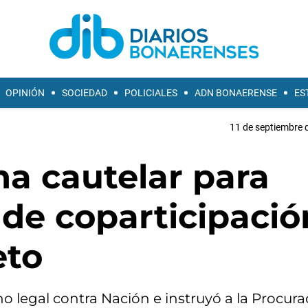
OPINIÓN
SOCIEDAD
POLICIALES
ADN BONAERENSE
ES
11 de septiembre 
na cautelar para
de coparticipació
eto
no legal contra Nación e instruyó a la Procur