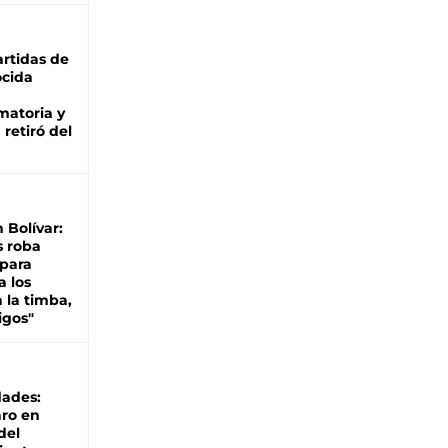
rtidas de
cida
matoria y
retiró del
n Bolívar:
s roba
 para
a los
 la timba,
igos"
dades:
ro en
del