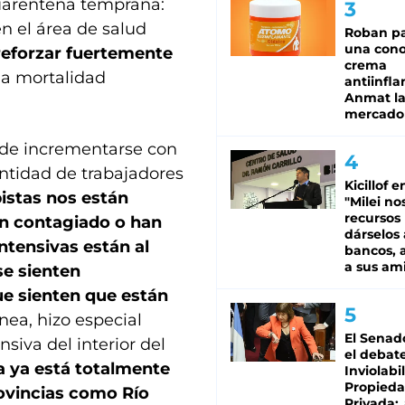
 cuarentena temprana:
n el área de salud
Roban pa
una cono
reforzar fuertemente
crema
ja mortalidad
antiinfla
Anmat la 
mercado
ede incrementarse con
antidad de trabajadores
Kicillof e
istas nos están
"Milei no
recursos
n contagiado o han
dárselos 
ntensivas están al
bancos, a
a sus am
se sienten
ue sienten que están
nea, hizo especial
El Senad
siva del interior del
el debat
a ya está totalmente
Inviolabi
Propied
ovincias como Río
Privada: