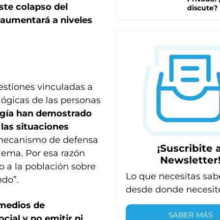
ste colapso del
discute?
 aumentará a niveles
estiones vinculadas a
ológicas de las personas
logía han demostrado
las situaciones
mecanismo de defensa
¡Suscribite a
ema. Por esa razón
Newsletter
 a la población sobre
Lo que necesitas sab
ndo”.
desde donde necesit
s medios de
SABER MÁS
cial y no emitir ni