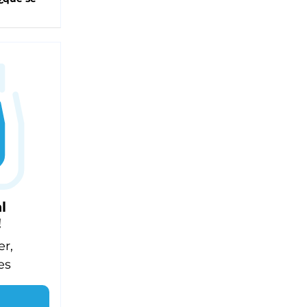
l
!
er,
es