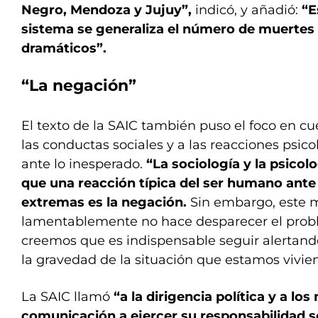
Negro, Mendoza y Jujuy”,
indicó, y añadió:
“E
sistema se generaliza el número de muertes
dramáticos”.
“La negación”
El texto de la SAIC también puso el foco en cu
las conductas sociales y a las reacciones psic
ante lo inesperado.
“La sociología y la psico
que una reacción típica del ser humano ante 
extremas es la negación.
Sin embargo, este 
lamentablemente no hace desparecer el probl
creemos que es indispensable seguir alertando
la gravedad de la situación que estamos vivie
La SAIC llamó
“a la dirigencia política y a lo
comunicación a ejercer su responsabilidad so