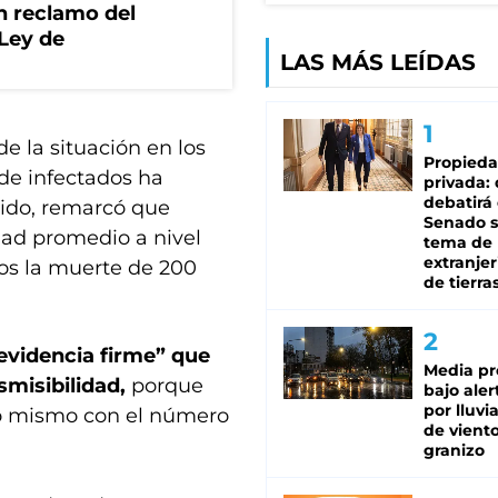
n reclamo del
 Ley de
LAS MÁS LEÍDAS
 la situación en los
Propied
de infectados ha
privada:
debatirá 
tido, remarcó que
Senado s
dad promedio a nivel
tema de 
extranjer
os la muerte de 200
de tierra
evidencia firme” que
Media pr
smisibilidad,
porque
bajo aler
por lluvi
 lo mismo con el número
de viento
granizo