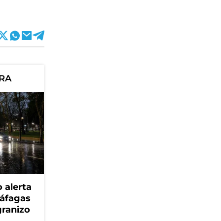
ORA
 alerta
ráfagas
granizo