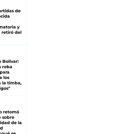
rtidas de
cida
matoria y
retiró del
n Bolívar:
s roba
 para
a los
 la timba,
igos"
o retomó
e sobre
lidad de la
ad
 ¿qué se