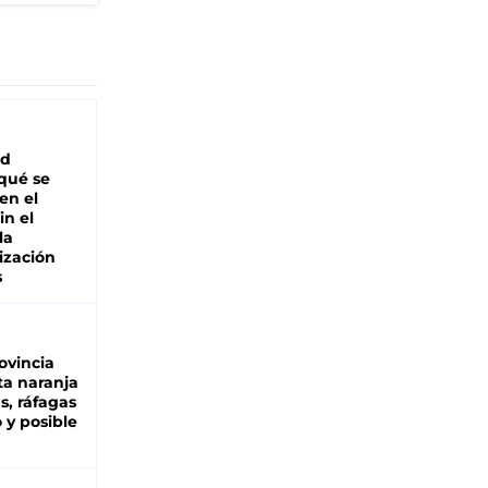
ad
 qué se
en el
in el
la
ización
s
ovincia
ta naranja
as, ráfagas
 y posible