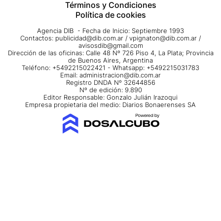
Términos y Condiciones
Política de cookies
Agencia DIB - Fecha de Inicio: Septiembre 1993
Contactos:
publicidad@dib.com.ar
/
vpignaton@dib.com.ar
/
avisosdib@gmail.com
Dirección de las oficinas: Calle 48 Nº 726 Piso 4, La Plata; Provincia
de Buenos Aires, Argentina
Teléfono: +5492215022421 - Whatsapp: +5492215031783
Email:
administracion@dib.com.ar
Registro DNDA Nº 32644856
Nº de edición: 9.890
Editor Responsable: Gonzalo Julián Irazoqui
Empresa propietaria del medio: Diarios Bonaerenses SA