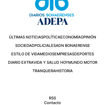
ÚLTIMAS NOTICIAS
POLÍTICA
ECONOMÍA
OPINIÓN
SOCIEDAD
POLICIALES
ADN BONAERENSE
ESTILO DE VIDA
MEDIOS
EMPRESAS
DEPORTES
DIARIO EXTRA
VIDA Y SALUD HOY
MUNDO MOTOR
TRANQUERA
HISTORIA
RSS
Contacto