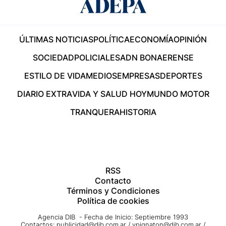
ÚLTIMAS NOTICIAS
POLÍTICA
ECONOMÍA
OPINIÓN
SOCIEDAD
POLICIALES
ADN BONAERENSE
ESTILO DE VIDA
MEDIOS
EMPRESAS
DEPORTES
DIARIO EXTRA
VIDA Y SALUD HOY
MUNDO MOTOR
TRANQUERA
HISTORIA
RSS
Contacto
Términos y Condiciones
Política de cookies
Agencia DIB - Fecha de Inicio: Septiembre 1993
Contactos:
publicidad@dib.com.ar
/
vpignaton@dib.com.ar
/