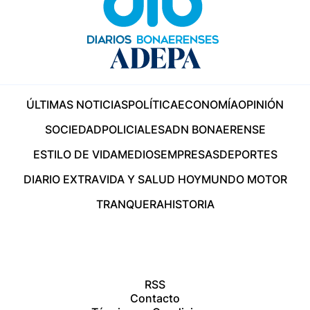
ÚLTIMAS NOTICIAS
POLÍTICA
ECONOMÍA
OPINIÓN
SOCIEDAD
POLICIALES
ADN BONAERENSE
ESTILO DE VIDA
MEDIOS
EMPRESAS
DEPORTES
DIARIO EXTRA
VIDA Y SALUD HOY
MUNDO MOTOR
TRANQUERA
HISTORIA
RSS
Contacto