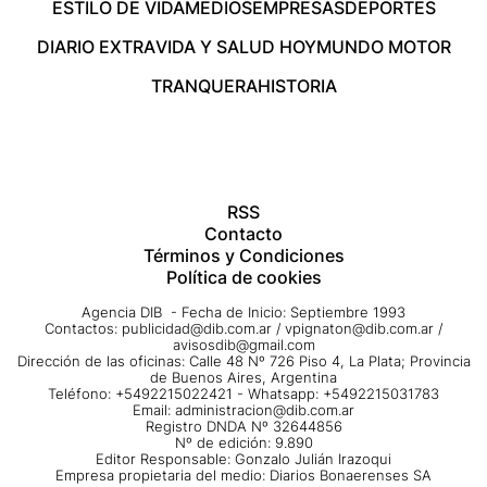
ESTILO DE VIDA
MEDIOS
EMPRESAS
DEPORTES
DIARIO EXTRA
VIDA Y SALUD HOY
MUNDO MOTOR
TRANQUERA
HISTORIA
RSS
Contacto
Términos y Condiciones
Política de cookies
Agencia DIB - Fecha de Inicio: Septiembre 1993
Contactos:
publicidad@dib.com.ar
/
vpignaton@dib.com.ar
/
avisosdib@gmail.com
Dirección de las oficinas: Calle 48 Nº 726 Piso 4, La Plata; Provincia
de Buenos Aires, Argentina
Teléfono: +5492215022421 - Whatsapp: +5492215031783
Email:
administracion@dib.com.ar
Registro DNDA Nº 32644856
Nº de edición: 9.890
Editor Responsable: Gonzalo Julián Irazoqui
Empresa propietaria del medio: Diarios Bonaerenses SA