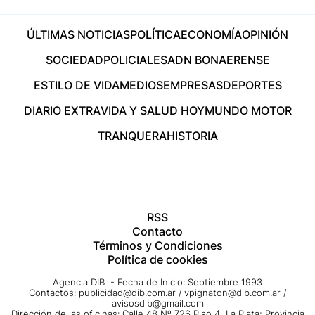
ÚLTIMAS NOTICIAS
POLÍTICA
ECONOMÍA
OPINIÓN
SOCIEDAD
POLICIALES
ADN BONAERENSE
ESTILO DE VIDA
MEDIOS
EMPRESAS
DEPORTES
DIARIO EXTRA
VIDA Y SALUD HOY
MUNDO MOTOR
TRANQUERA
HISTORIA
RSS
Contacto
Términos y Condiciones
Política de cookies
Agencia DIB - Fecha de Inicio: Septiembre 1993
Contactos:
publicidad@dib.com.ar
/
vpignaton@dib.com.ar
/
avisosdib@gmail.com
Dirección de las oficinas: Calle 48 Nº 726 Piso 4, La Plata; Provincia