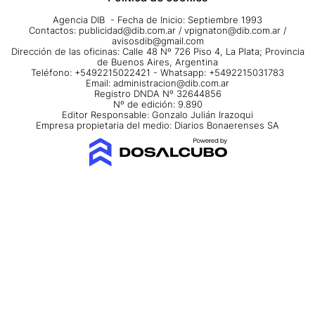
Agencia DIB - Fecha de Inicio: Septiembre 1993
Contactos:
publicidad@dib.com.ar
/
vpignaton@dib.com.ar
/
avisosdib@gmail.com
Dirección de las oficinas: Calle 48 Nº 726 Piso 4, La Plata; Provincia
de Buenos Aires, Argentina
Teléfono: +5492215022421 - Whatsapp: +5492215031783
Email:
administracion@dib.com.ar
Registro DNDA Nº 32644856
Nº de edición: 9.890
Editor Responsable: Gonzalo Julián Irazoqui
Empresa propietaria del medio: Diarios Bonaerenses SA