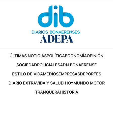
ÚLTIMAS NOTICIAS
POLÍTICA
ECONOMÍA
OPINIÓN
SOCIEDAD
POLICIALES
ADN BONAERENSE
ESTILO DE VIDA
MEDIOS
EMPRESAS
DEPORTES
DIARIO EXTRA
VIDA Y SALUD HOY
MUNDO MOTOR
TRANQUERA
HISTORIA