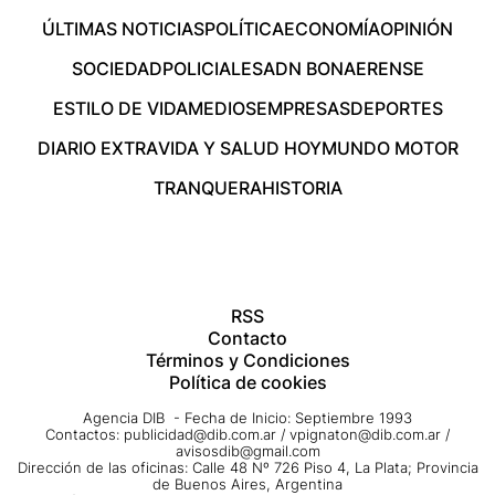
ÚLTIMAS NOTICIAS
POLÍTICA
ECONOMÍA
OPINIÓN
SOCIEDAD
POLICIALES
ADN BONAERENSE
ESTILO DE VIDA
MEDIOS
EMPRESAS
DEPORTES
DIARIO EXTRA
VIDA Y SALUD HOY
MUNDO MOTOR
TRANQUERA
HISTORIA
RSS
Contacto
Términos y Condiciones
Política de cookies
Agencia DIB - Fecha de Inicio: Septiembre 1993
Contactos:
publicidad@dib.com.ar
/
vpignaton@dib.com.ar
/
avisosdib@gmail.com
Dirección de las oficinas: Calle 48 Nº 726 Piso 4, La Plata; Provincia
de Buenos Aires, Argentina