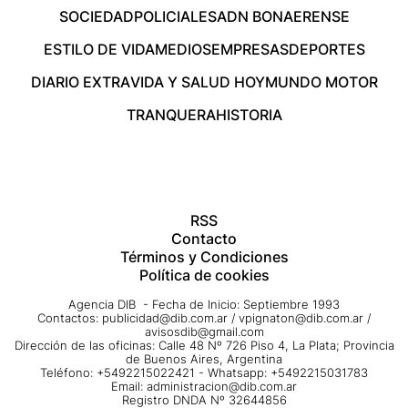
SOCIEDAD
POLICIALES
ADN BONAERENSE
ESTILO DE VIDA
MEDIOS
EMPRESAS
DEPORTES
DIARIO EXTRA
VIDA Y SALUD HOY
MUNDO MOTOR
TRANQUERA
HISTORIA
RSS
Contacto
Términos y Condiciones
Política de cookies
Agencia DIB - Fecha de Inicio: Septiembre 1993
Contactos:
publicidad@dib.com.ar
/
vpignaton@dib.com.ar
/
avisosdib@gmail.com
Dirección de las oficinas: Calle 48 Nº 726 Piso 4, La Plata; Provincia
de Buenos Aires, Argentina
Teléfono: +5492215022421 - Whatsapp: +5492215031783
Email:
administracion@dib.com.ar
Registro DNDA Nº 32644856