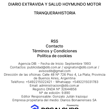
DIARIO EXTRA
VIDA Y SALUD HOY
MUNDO MOTOR
TRANQUERA
HISTORIA
RSS
Contacto
Términos y Condiciones
Política de cookies
Agencia DIB - Fecha de Inicio: Septiembre 1993
Contactos:
publicidad@dib.com.ar
/
vpignaton@dib.com.ar
/
avisosdib@gmail.com
Dirección de las oficinas: Calle 48 Nº 726 Piso 4, La Plata; Provincia
de Buenos Aires, Argentina
Teléfono: +5492215022421 - Whatsapp: +5492215031783
Email:
administracion@dib.com.ar
Registro DNDA Nº 32644856
Nº de edición: 9.890
Editor Responsable: Gonzalo Julián Irazoqui
Empresa propietaria del medio: Diarios Bonaerenses SA