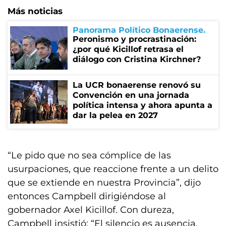
Más noticias
Panorama Político Bonaerense
Peronismo y procrastinación:
¿por qué Kicillof retrasa el
diálogo con Cristina Kirchner?
La UCR bonaerense renovó su
Convención en una jornada
política intensa y ahora apunta a
dar la pelea en 2027
“Le pido que no sea cómplice de las
usurpaciones, que reaccione frente a un delito
que se extiende en nuestra Provincia”, dijo
entonces Campbell dirigiéndose al
gobernador Axel Kicillof. Con dureza,
Campbell insistió: “El silencio es ausencia,