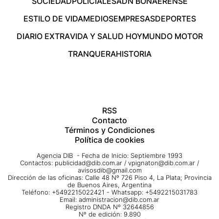
SOCIEDAD
POLICIALES
ADN BONAERENSE
ESTILO DE VIDA
MEDIOS
EMPRESAS
DEPORTES
DIARIO EXTRA
VIDA Y SALUD HOY
MUNDO MOTOR
TRANQUERA
HISTORIA
RSS
Contacto
Términos y Condiciones
Política de cookies
Agencia DIB - Fecha de Inicio: Septiembre 1993
Contactos:
publicidad@dib.com.ar
/
vpignaton@dib.com.ar
/
avisosdib@gmail.com
Dirección de las oficinas: Calle 48 Nº 726 Piso 4, La Plata; Provincia
de Buenos Aires, Argentina
Teléfono: +5492215022421 - Whatsapp: +5492215031783
Email:
administracion@dib.com.ar
Registro DNDA Nº 32644856
Nº de edición: 9.890