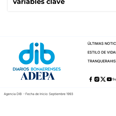
variables clave
ÚLTIMAS NOTIC
ESTILO DE VIDA
TRANQUERA
HI
Su
Agencia DIB - Fecha de Inicio: Septiembre 1993
Contactos:
publicidad@dib.com.ar
/
vpignaton@dib.com.ar
/
avisosdib@gmail
Dirección de las oficinas: Calle 48 Nº 726 Piso 4, La Plata; Provincia de Buen
Teléfono: +5492215022421 - Whatsapp: +5492215031783
Email:
administracion@dib.com.ar
Registro DNDA Nº 32644856