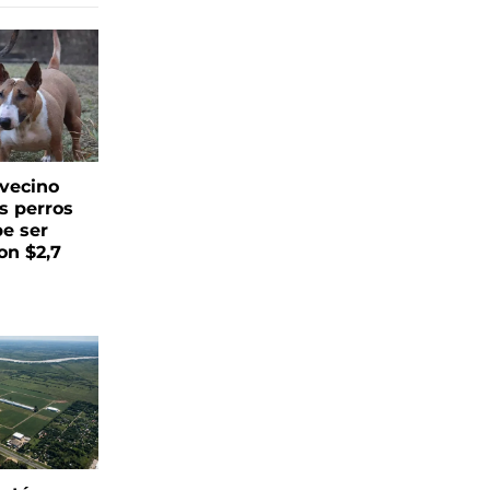
vecino
s perros
be ser
on $2,7