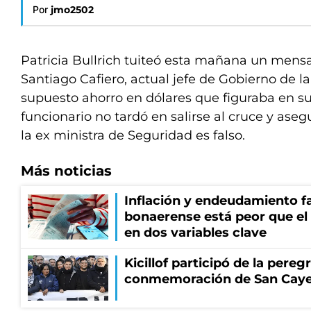
Por
jmo2502
Patricia Bullrich tuiteó esta mañana un mensa
Santiago Cafiero, actual jefe de Gobierno de l
supuesto ahorro en dólares que figuraba en su
funcionario no tardó en salirse al cruce y aseg
la ex ministra de Seguridad es falso.
Más noticias
Inflación y endeudamiento fa
bonaerense está peor que el
en dos variables clave
Kicillof participó de la pereg
conmemoración de San Cay