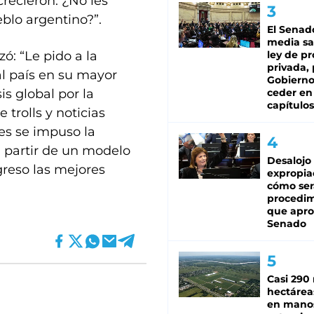
recieron. ¿No les
blo argentino?”.
El Senad
media sa
zó: “Le pido a la
ley de p
privada, 
l país en su mayor
Gobierno
is global por la
ceder en
capítulos
trolls y noticias
nes se impuso la
a partir de un modelo
Desalojo
reso las mejores
expropia
cómo ser
procedi
que apro
Senado
Casi 290 
hectárea
en mano