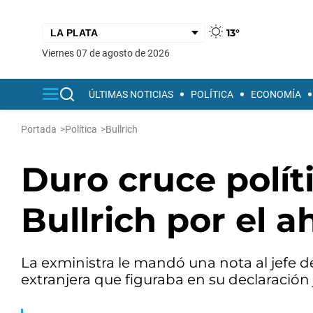
13°
viernes 07 de agosto de 2026
ÚLTIMAS NOTICIAS
POLÍTICA
ECONOMÍA
Portada
>
Política
>
Bullrich
Duro cruce polít
Bullrich por el a
La exministra le mandó una nota al jefe
extranjera que figuraba en su declaración 