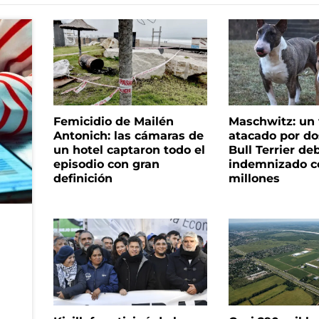
Femicidio de Mailén
Maschwitz: un 
Antonich: las cámaras de
atacado por do
un hotel captaron todo el
Bull Terrier de
episodio con gran
indemnizado c
definición
millones