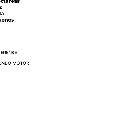
ectáreas
s
la
uenos
ERENSE
UNDO MOTOR