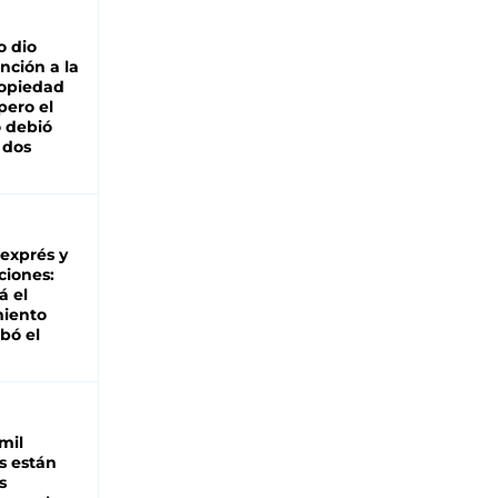
o dio
nción a la
ropiedad
pero el
 debió
 dos
 exprés y
ciones:
á el
miento
bó el
mil
s están
s