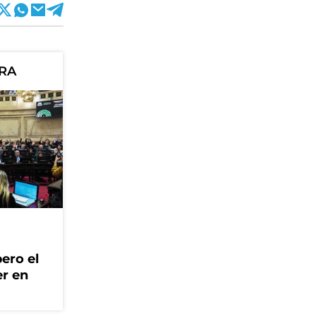
ORA
ero el
er en