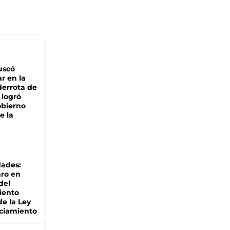
buscó
ar en la
derrota de
e logró
obierno
e la
dades:
ro en
del
iento
de la Ley
ciamiento