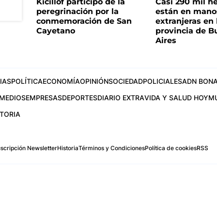
Kicillof participó de la
Casi 290 mil h
peregrinación por la
están en mano
conmemoración de San
extranjeras en 
Cayetano
provincia de B
Aires
IAS
POLÍTICA
ECONOMÍA
OPINIÓN
SOCIEDAD
POLICIALES
ADN BONA
MEDIOS
EMPRESAS
DEPORTES
DIARIO EXTRA
VIDA Y SALUD HOY
M
STORIA
scripción Newsletter
Historia
Términos y Condiciones
Política de cookies
RSS
.com
os Aires, Argentina