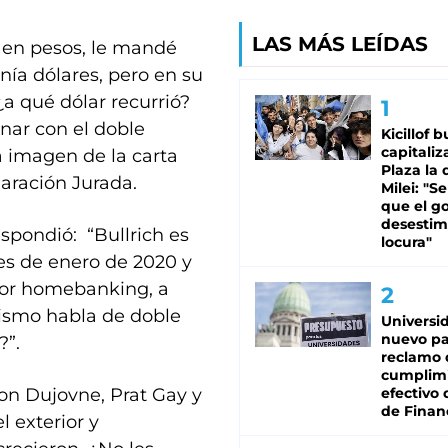
LAS MÁS LEÍDAS
r en pesos, le mandé
nía dólares, pero en su
 ¿a qué dólar recurrió?
nar con el doble
Kicillof 
capitaliz
a imagen de la carta
Plaza la 
laración Jurada.
Milei: "S
que el g
desestim
espondió: “Bullrich es
locura"
es de enero de 2020 y
por homebanking, a
rismo habla de doble
Universi
nuevo pa
?”.
reclamo 
cumplim
con Dujovne, Prat Gay y
efectivo 
de Finan
l exterior y