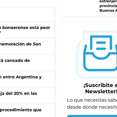
extranjer
provinci
Buenos A
a bonaerense está peor
e
onmemoración de San
stá cansado de
ón entre Argentina y
¡Suscribite a
Newsletter
aja del 20% en las
Lo que necesitas sab
desde donde necesit
l procedimiento que