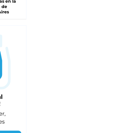
as en la
a de
ires
l
!
er,
es