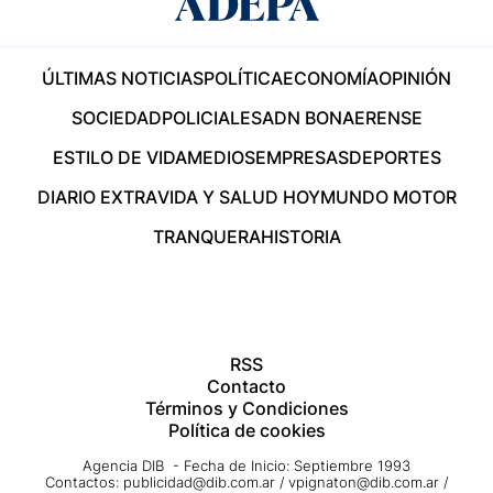
ÚLTIMAS NOTICIAS
POLÍTICA
ECONOMÍA
OPINIÓN
SOCIEDAD
POLICIALES
ADN BONAERENSE
ESTILO DE VIDA
MEDIOS
EMPRESAS
DEPORTES
DIARIO EXTRA
VIDA Y SALUD HOY
MUNDO MOTOR
TRANQUERA
HISTORIA
RSS
Contacto
Términos y Condiciones
Política de cookies
Agencia DIB - Fecha de Inicio: Septiembre 1993
Contactos:
publicidad@dib.com.ar
/
vpignaton@dib.com.ar
/