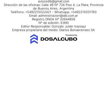
avisosdib@gmail.com
Dirección de las oficinas: Calle 48 Nº 726 Piso 4, La Plata; Provincia
de Buenos Aires, Argentina
Teléfono: +5492215022421 - Whatsapp: +5492215031783
Email:
administracion@dib.com.ar
Registro DNDA Nº 32644856
Nº de edición: 9.890
Editor Responsable: Gonzalo Julián Irazoqui
Empresa propietaria del medio: Diarios Bonaerenses SA