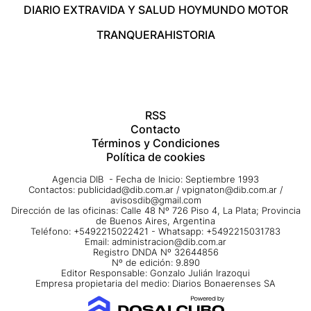
DIARIO EXTRA
VIDA Y SALUD HOY
MUNDO MOTOR
TRANQUERA
HISTORIA
RSS
Contacto
Términos y Condiciones
Política de cookies
Agencia DIB - Fecha de Inicio: Septiembre 1993
Contactos:
publicidad@dib.com.ar
/
vpignaton@dib.com.ar
/
avisosdib@gmail.com
Dirección de las oficinas: Calle 48 Nº 726 Piso 4, La Plata; Provincia
de Buenos Aires, Argentina
Teléfono: +5492215022421 - Whatsapp: +5492215031783
Email:
administracion@dib.com.ar
Registro DNDA Nº 32644856
Nº de edición: 9.890
Editor Responsable: Gonzalo Julián Irazoqui
Empresa propietaria del medio: Diarios Bonaerenses SA