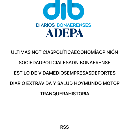
ÚLTIMAS NOTICIAS
POLÍTICA
ECONOMÍA
OPINIÓN
SOCIEDAD
POLICIALES
ADN BONAERENSE
ESTILO DE VIDA
MEDIOS
EMPRESAS
DEPORTES
DIARIO EXTRA
VIDA Y SALUD HOY
MUNDO MOTOR
TRANQUERA
HISTORIA
RSS