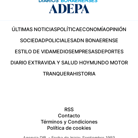
ÚLTIMAS NOTICIAS
POLÍTICA
ECONOMÍA
OPINIÓN
SOCIEDAD
POLICIALES
ADN BONAERENSE
ESTILO DE VIDA
MEDIOS
EMPRESAS
DEPORTES
DIARIO EXTRA
VIDA Y SALUD HOY
MUNDO MOTOR
TRANQUERA
HISTORIA
RSS
Contacto
Términos y Condiciones
Política de cookies
Agencia DIB - Fecha de Inicio: Septiembre 1993