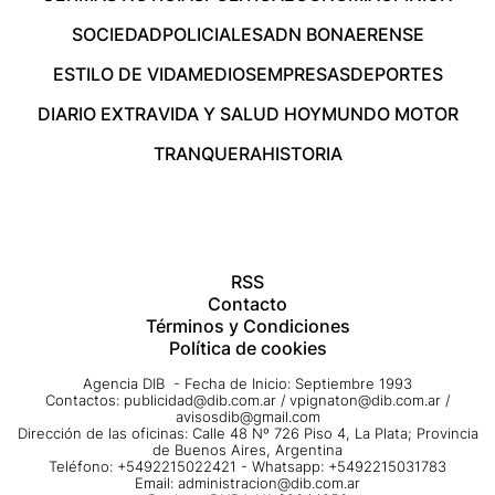
SOCIEDAD
POLICIALES
ADN BONAERENSE
ESTILO DE VIDA
MEDIOS
EMPRESAS
DEPORTES
DIARIO EXTRA
VIDA Y SALUD HOY
MUNDO MOTOR
TRANQUERA
HISTORIA
RSS
Contacto
Términos y Condiciones
Política de cookies
Agencia DIB - Fecha de Inicio: Septiembre 1993
Contactos:
publicidad@dib.com.ar
/
vpignaton@dib.com.ar
/
avisosdib@gmail.com
Dirección de las oficinas: Calle 48 Nº 726 Piso 4, La Plata; Provincia
de Buenos Aires, Argentina
Teléfono: +5492215022421 - Whatsapp: +5492215031783
Email:
administracion@dib.com.ar