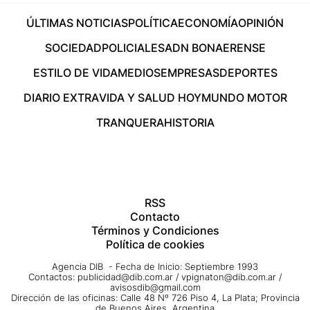
ÚLTIMAS NOTICIAS
POLÍTICA
ECONOMÍA
OPINIÓN
SOCIEDAD
POLICIALES
ADN BONAERENSE
ESTILO DE VIDA
MEDIOS
EMPRESAS
DEPORTES
DIARIO EXTRA
VIDA Y SALUD HOY
MUNDO MOTOR
TRANQUERA
HISTORIA
RSS
Contacto
Términos y Condiciones
Política de cookies
Agencia DIB - Fecha de Inicio: Septiembre 1993
Contactos:
publicidad@dib.com.ar
/
vpignaton@dib.com.ar
/
avisosdib@gmail.com
Dirección de las oficinas: Calle 48 Nº 726 Piso 4, La Plata; Provincia
de Buenos Aires, Argentina