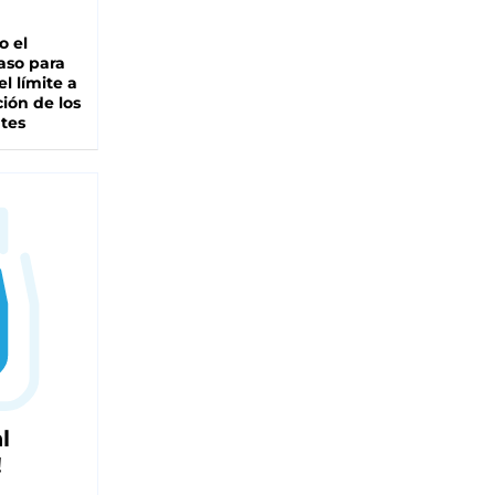
io el
aso para
el límite a
ción de los
tes
l
!