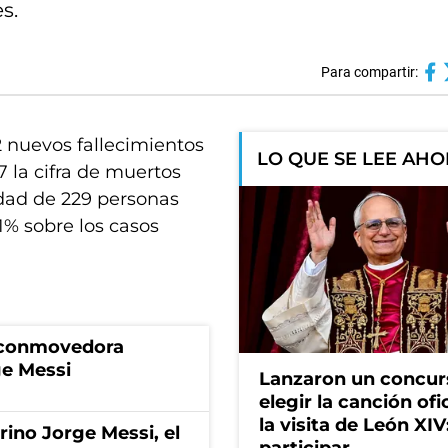
s.
Para compartir:
 nuevos fallecimientos
LO QUE SE LEE AH
7 la cifra de muertos
dad de 229 personas
1% sobre los casos
a conmovedora
ge Messi
Lanzaron un concur
elegir la canción ofi
la visita de León XI
rino Jorge Messi, el