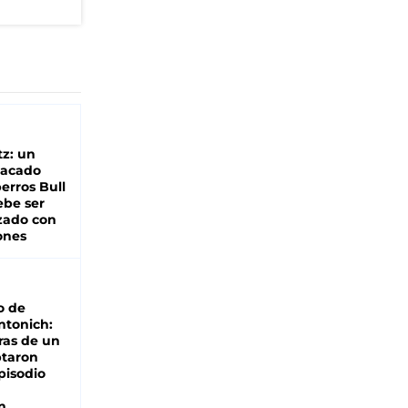
z: un
tacado
erros Bull
ebe ser
zado con
ones
o de
ntonich:
ras de un
ptaron
pisodio
n