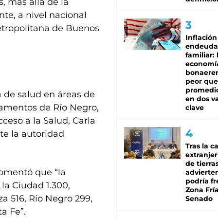
, más allá de la
nte, a nivel nacional
etropolitana de Buenos
Inflación
endeuda
familiar: 
economí
bonaeren
peor que
promedio
 de salud en áreas de
en dos va
tamentos de Río Negro,
clave
ceso a la Salud, Carla
ite la autoridad
Tras la c
extranjer
de tierra
comentó que “la
advierte
podría f
 la Ciudad 1.300,
Zona Fría
a 516, Río Negro 299,
Senado
a Fe”.