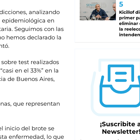
dicciones, analizando
Kicillof d
primer p
ia epidemiológica en
eliminar 
taria. Seguimos con las
la reelec
intenden
no hemos declarado la
ntó.
 sobre test realizados
 “casi en el 33%” en la
ia de Buenos Aires,
sonas, que representan
¡Suscribite a
 inicio del brote se
Newsletter
esta enfermedad, lo que