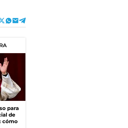
ORA
so para
cial de
V: cómo