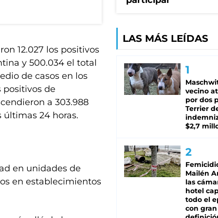
participar
LAS MÁS LEÍDAS
ron 12.027 los positivos
tina y 500.034 el total
dio de casos en los
Maschwit
s positivos de
vecino a
por dos p
scendieron a 303.988
Terrier d
 últimas 24 horas.
indemni
$2,7 mill
Femicidi
dad en unidades de
Mailén A
llos en establecimientos
las cáma
hotel ca
todo el e
con gran
definició