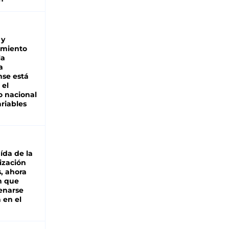
 y
miento
la
a
se está
 el
 nacional
riables
aída de la
ización
s, ahora
n que
renarse
 en el