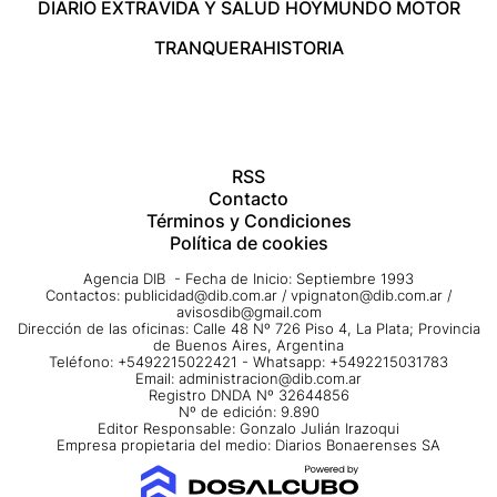
DIARIO EXTRA
VIDA Y SALUD HOY
MUNDO MOTOR
TRANQUERA
HISTORIA
RSS
Contacto
Términos y Condiciones
Política de cookies
Agencia DIB - Fecha de Inicio: Septiembre 1993
Contactos:
publicidad@dib.com.ar
/
vpignaton@dib.com.ar
/
avisosdib@gmail.com
Dirección de las oficinas: Calle 48 Nº 726 Piso 4, La Plata; Provincia
de Buenos Aires, Argentina
Teléfono: +5492215022421 - Whatsapp: +5492215031783
Email:
administracion@dib.com.ar
Registro DNDA Nº 32644856
Nº de edición: 9.890
Editor Responsable: Gonzalo Julián Irazoqui
Empresa propietaria del medio: Diarios Bonaerenses SA