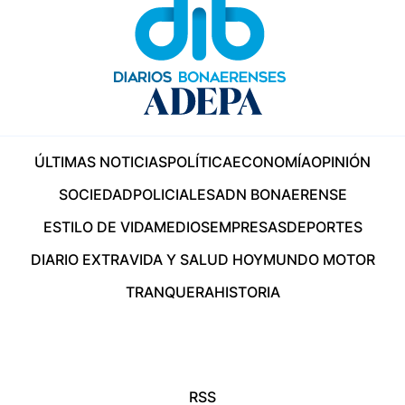
ÚLTIMAS NOTICIAS
POLÍTICA
ECONOMÍA
OPINIÓN
SOCIEDAD
POLICIALES
ADN BONAERENSE
ESTILO DE VIDA
MEDIOS
EMPRESAS
DEPORTES
DIARIO EXTRA
VIDA Y SALUD HOY
MUNDO MOTOR
TRANQUERA
HISTORIA
RSS