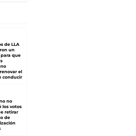
s de LLA
ron un
 para que
as
 no
renovar el
e conducir
rno no
 los votos
e retirar
lo de
ización
s