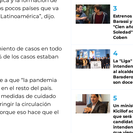
ica y la formación de
los pocos países que va
Latinoamérica”, dijo.
Estrenos
Barassi y
"Cien añ
Soledad"
Coben
imiento de casos en todo
% de los casos estaban
La "Liga"
intende
al alcald
Baradero
be a que “la pandemia
son doce
n el resto del país.
 medidas de cuidado
ringir la circulación
Un minis
Kicillof 
porque eso hace que el
que será
candidat
intenden
que vien