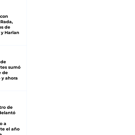
 con
 Rada,
os de
 y Harlan
 de
ntes sumó
e de
 y ahora
tro de
adelantó
o a
te el año
e