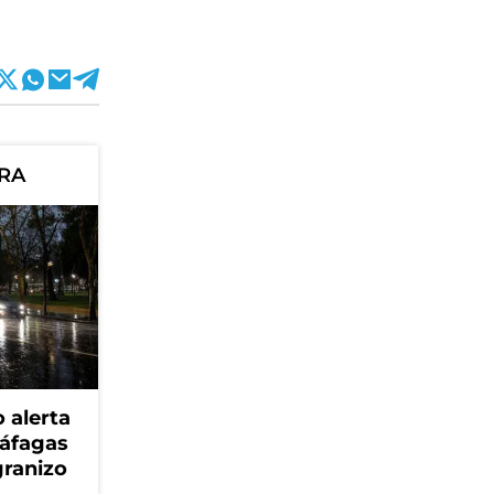
ORA
 alerta
ráfagas
granizo