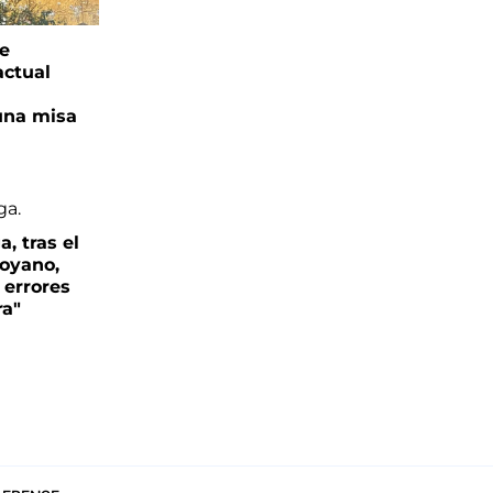
ge
actual
una misa
, tras el
oyano,
 errores
ra"