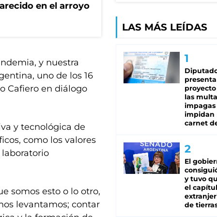
recido en el arroyo
LAS MÁS LEÍDAS
andemia, y nuestra
Diputado
gentina, uno de los 16
presenta
jo Cafiero en diálogo
proyecto
las mult
impagas
impidan 
carnet d
iva y tecnológica de
ficos, como los valores
 laboratorio
El gobie
consiguió
y tuvo qu
el capítu
 somos esto o lo otro,
extranjer
nos levantamos; contar
de tierra