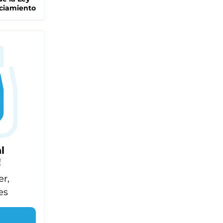
ciamiento
l
!
er,
es