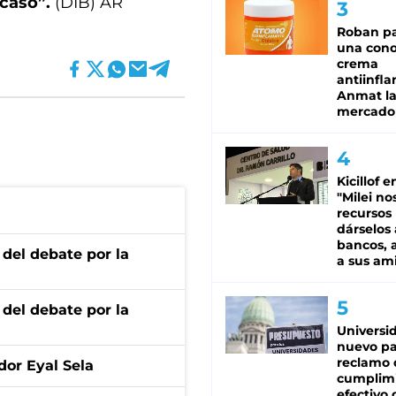
caso”.
(DIB) AR
Roban pa
una cono
crema
antiinfla
Anmat la 
mercado
Kicillof e
"Milei no
recursos
dárselos 
bancos, a
 del debate por la
a sus am
 del debate por la
Universi
nuevo pa
reclamo 
dor Eyal Sela
cumplim
efectivo 