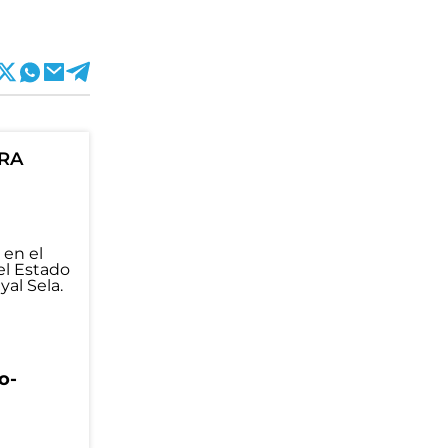
ORA
o-