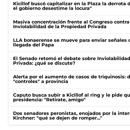
Kicillof buscó capitalizar en la Plaza la derrota 
el gobierno desestime la locura"
Masiva concentración frente al Congreso contra
Inviolabilidad de la Propiedad Privada
LLA bonaerense se mueve para enviar señales d
llegada del Papa
El Senado retomó el debate sobre Inviolabilida
Privada: ¿qué se discute?
Alerta por el aumento de casos de triquinosis: 
"controles" a provincia
Caputo busca subir a Kicillof al ring y le pide q
presidencia: "Retirate, amigo"
Dos senadores peronistas, enojados por la intern
Kirchner: "qué se dejen de romper..."