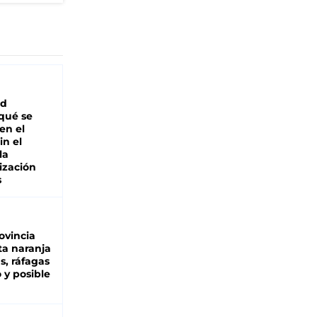
ad
 qué se
en el
in el
la
ización
s
ovincia
ta naranja
as, ráfagas
 y posible