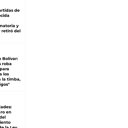
rtidas de
cida
matoria y
retiró del
n Bolívar:
s roba
 para
a los
 la timba,
igos"
dades:
ro en
del
iento
de la Ley