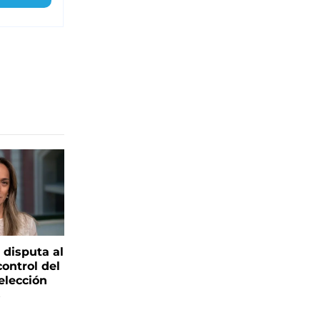
 disputa al
control del
elección
s