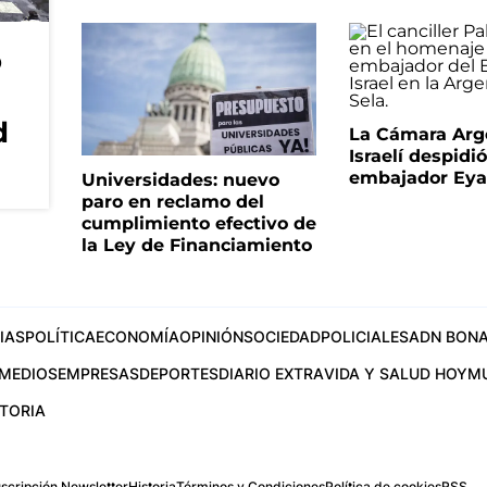
o
d
La Cámara Arg
Israelí despidió
embajador Eyal
Universidades: nuevo
paro en reclamo del
cumplimiento efectivo de
la Ley de Financiamiento
IAS
POLÍTICA
ECONOMÍA
OPINIÓN
SOCIEDAD
POLICIALES
ADN BONA
MEDIOS
EMPRESAS
DEPORTES
DIARIO EXTRA
VIDA Y SALUD HOY
M
STORIA
scripción Newsletter
Historia
Términos y Condiciones
Política de cookies
RSS