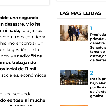
LAS MÁS LEÍDAS
i pide una segunda
n desastre, y lo ha
r ni nada,
lo dijimos
Propied
ncontramos con tierra
privada:
chísimo encontrar un
debatirá 
Senado s
en la gestión de la
tema de 
anco, y añadió:
“Nos
extranjer
de tierra
tamos trabajando
vincial de 11 mil
s sociales, económicos
Media pr
bajo aler
por lluvi
de viento
ide una segunda
granizo
ido exitoso ni mucho