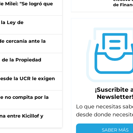
de Milei: "Se logró que
de Finan
 la Ley de
e cercanía ante la
d de la Propiedad
desde la UCR le exigen
¡Suscribite a
Newsletter
ue no compita por la
Lo que necesitas sab
desde donde necesit
a entre Kicillof y
SABER MÁS