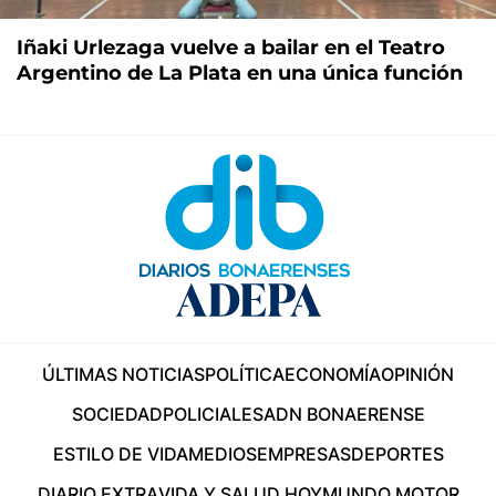
Iñaki Urlezaga vuelve a bailar en el Teatro
Argentino de La Plata en una única función
ÚLTIMAS NOTICIAS
POLÍTICA
ECONOMÍA
OPINIÓN
SOCIEDAD
POLICIALES
ADN BONAERENSE
ESTILO DE VIDA
MEDIOS
EMPRESAS
DEPORTES
DIARIO EXTRA
VIDA Y SALUD HOY
MUNDO MOTOR