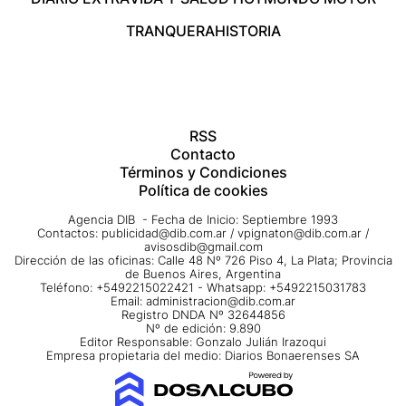
TRANQUERA
HISTORIA
RSS
Contacto
Términos y Condiciones
Política de cookies
Agencia DIB - Fecha de Inicio: Septiembre 1993
Contactos:
publicidad@dib.com.ar
/
vpignaton@dib.com.ar
/
avisosdib@gmail.com
Dirección de las oficinas: Calle 48 Nº 726 Piso 4, La Plata; Provincia
de Buenos Aires, Argentina
Teléfono: +5492215022421 - Whatsapp: +5492215031783
Email:
administracion@dib.com.ar
Registro DNDA Nº 32644856
Nº de edición: 9.890
Editor Responsable: Gonzalo Julián Irazoqui
Empresa propietaria del medio: Diarios Bonaerenses SA