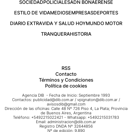
SOCIEDAD
POLICIALES
ADN BONAERENSE
ESTILO DE VIDA
MEDIOS
EMPRESAS
DEPORTES
DIARIO EXTRA
VIDA Y SALUD HOY
MUNDO MOTOR
TRANQUERA
HISTORIA
RSS
Contacto
Términos y Condiciones
Política de cookies
Agencia DIB - Fecha de Inicio: Septiembre 1993
Contactos:
publicidad@dib.com.ar
/
vpignaton@dib.com.ar
/
avisosdib@gmail.com
Dirección de las oficinas: Calle 48 Nº 726 Piso 4, La Plata; Provincia
de Buenos Aires, Argentina
Teléfono: +5492215022421 - Whatsapp: +5492215031783
Email:
administracion@dib.com.ar
Registro DNDA Nº 32644856
Nº de edición: 9.890