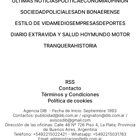
ÚLTIMAS NOTICIAS
POLÍTICA
ECONOMÍA
OPINIÓN
SOCIEDAD
POLICIALES
ADN BONAERENSE
ESTILO DE VIDA
MEDIOS
EMPRESAS
DEPORTES
DIARIO EXTRA
VIDA Y SALUD HOY
MUNDO MOTOR
TRANQUERA
HISTORIA
RSS
Contacto
Términos y Condiciones
Política de cookies
Agencia DIB - Fecha de Inicio: Septiembre 1993
Contactos:
publicidad@dib.com.ar
/
vpignaton@dib.com.ar
/
avisosdib@gmail.com
Dirección de las oficinas: Calle 48 Nº 726 Piso 4, La Plata; Provincia
de Buenos Aires, Argentina
Teléfono: +5492215022421 - Whatsapp: +5492215031783
Email:
administracion@dib.com.ar