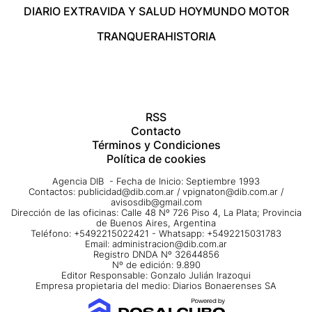
DIARIO EXTRA
VIDA Y SALUD HOY
MUNDO MOTOR
TRANQUERA
HISTORIA
RSS
Contacto
Términos y Condiciones
Política de cookies
Agencia DIB - Fecha de Inicio: Septiembre 1993
Contactos:
publicidad@dib.com.ar
/
vpignaton@dib.com.ar
/
avisosdib@gmail.com
Dirección de las oficinas: Calle 48 Nº 726 Piso 4, La Plata; Provincia
de Buenos Aires, Argentina
Teléfono: +5492215022421 - Whatsapp: +5492215031783
Email:
administracion@dib.com.ar
Registro DNDA Nº 32644856
Nº de edición: 9.890
Editor Responsable: Gonzalo Julián Irazoqui
Empresa propietaria del medio: Diarios Bonaerenses SA