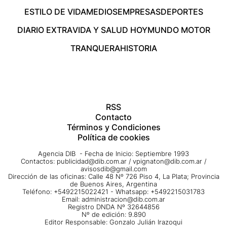
ESTILO DE VIDA
MEDIOS
EMPRESAS
DEPORTES
DIARIO EXTRA
VIDA Y SALUD HOY
MUNDO MOTOR
TRANQUERA
HISTORIA
RSS
Contacto
Términos y Condiciones
Política de cookies
Agencia DIB - Fecha de Inicio: Septiembre 1993
Contactos:
publicidad@dib.com.ar
/
vpignaton@dib.com.ar
/
avisosdib@gmail.com
Dirección de las oficinas: Calle 48 Nº 726 Piso 4, La Plata; Provincia
de Buenos Aires, Argentina
Teléfono: +5492215022421 - Whatsapp: +5492215031783
Email:
administracion@dib.com.ar
Registro DNDA Nº 32644856
Nº de edición: 9.890
Editor Responsable: Gonzalo Julián Irazoqui