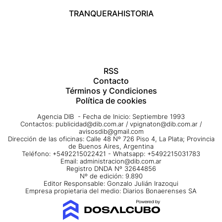
TRANQUERA
HISTORIA
RSS
Contacto
Términos y Condiciones
Política de cookies
Agencia DIB - Fecha de Inicio: Septiembre 1993
Contactos:
publicidad@dib.com.ar
/
vpignaton@dib.com.ar
/
avisosdib@gmail.com
Dirección de las oficinas: Calle 48 Nº 726 Piso 4, La Plata; Provincia
de Buenos Aires, Argentina
Teléfono: +5492215022421 - Whatsapp: +5492215031783
Email:
administracion@dib.com.ar
Registro DNDA Nº 32644856
Nº de edición: 9.890
Editor Responsable: Gonzalo Julián Irazoqui
Empresa propietaria del medio: Diarios Bonaerenses SA