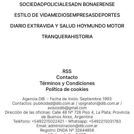
SOCIEDAD
POLICIALES
ADN BONAERENSE
ESTILO DE VIDA
MEDIOS
EMPRESAS
DEPORTES
DIARIO EXTRA
VIDA Y SALUD HOY
MUNDO MOTOR
TRANQUERA
HISTORIA
RSS
Contacto
Términos y Condiciones
Política de cookies
Agencia DIB - Fecha de Inicio: Septiembre 1993
Contactos:
publicidad@dib.com.ar
/
vpignaton@dib.com.ar
/
avisosdib@gmail.com
Dirección de las oficinas: Calle 48 Nº 726 Piso 4, La Plata; Provincia
de Buenos Aires, Argentina
Teléfono: +5492215022421 - Whatsapp: +5492215031783
Email:
administracion@dib.com.ar
Registro DNDA Nº 32644856