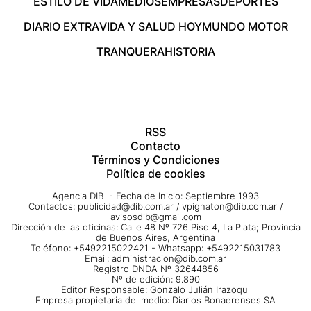
ESTILO DE VIDA
MEDIOS
EMPRESAS
DEPORTES
DIARIO EXTRA
VIDA Y SALUD HOY
MUNDO MOTOR
TRANQUERA
HISTORIA
RSS
Contacto
Términos y Condiciones
Política de cookies
Agencia DIB - Fecha de Inicio: Septiembre 1993
Contactos:
publicidad@dib.com.ar
/
vpignaton@dib.com.ar
/
avisosdib@gmail.com
Dirección de las oficinas: Calle 48 Nº 726 Piso 4, La Plata; Provincia
de Buenos Aires, Argentina
Teléfono: +5492215022421 - Whatsapp: +5492215031783
Email:
administracion@dib.com.ar
Registro DNDA Nº 32644856
Nº de edición: 9.890
Editor Responsable: Gonzalo Julián Irazoqui
Empresa propietaria del medio: Diarios Bonaerenses SA