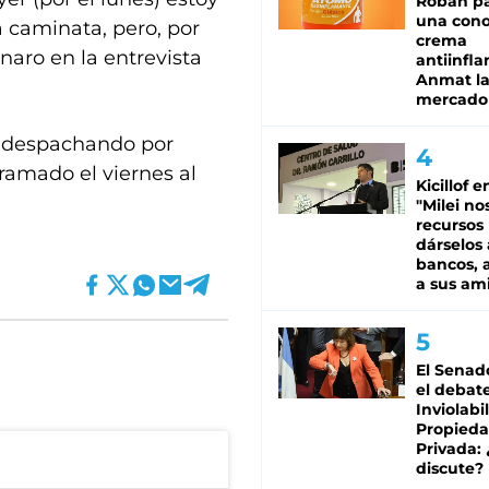
Roban pa
una cono
 caminata, pero, por
crema
naro en la entrevista
antiinfla
Anmat la 
mercado
 despachando por
ramado el viernes al
Kicillof e
"Milei no
recursos
dárselos 
bancos, a
a sus am
El Senad
el debat
Inviolabi
Propied
Privada:
discute?