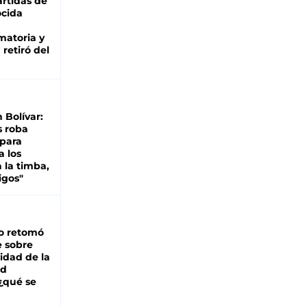
rtidas de
cida
matoria y
retiró del
n Bolívar:
s roba
 para
a los
 la timba,
igos"
o retomó
e sobre
lidad de la
ad
 ¿qué se