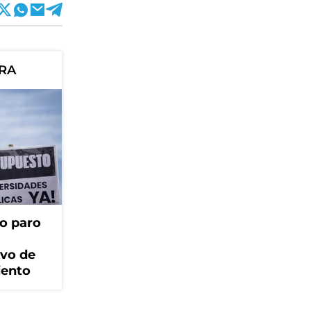
ORA
o paro
ivo de
iento