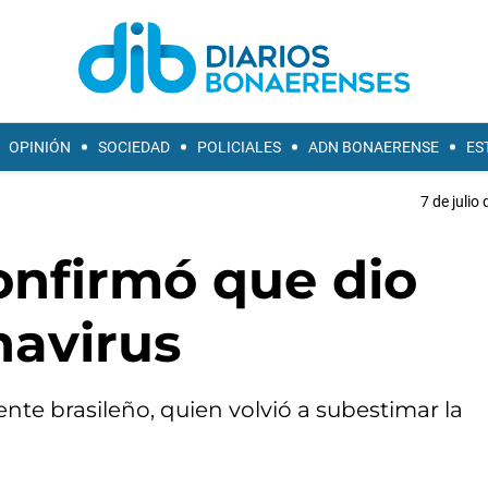
OPINIÓN
SOCIEDAD
POLICIALES
ADN BONAERENSE
ES
7 de julio
onfirmó que dio
navirus
ente brasileño, quien volvió a subestimar la