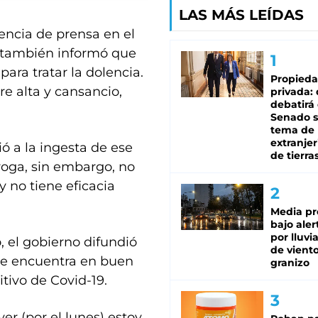
LAS MÁS LEÍDAS
ncia de prensa en el
s, también informó que
ara tratar la dolencia.
Propied
e alta y cansancio,
privada:
debatirá 
Senado s
tema de 
extranjer
ó a la ingesta de ese
de tierra
oga, sin embargo, no
 no tiene eficacia
Media pr
bajo aler
por lluvi
, el gobierno difundió
de viento
“se encuentra en buen
granizo
itivo de Covid-19.
er (por el lunes) estoy