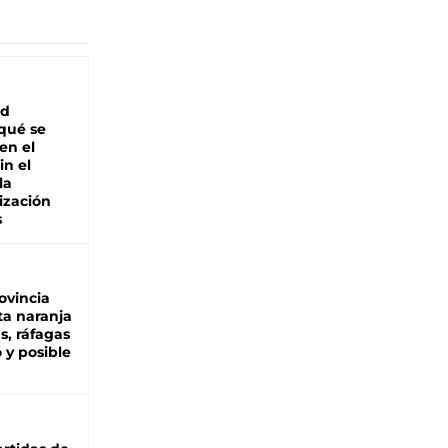
ad
 qué se
en el
in el
la
ización
s
ovincia
ta naranja
as, ráfagas
 y posible