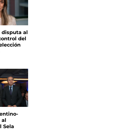
 disputa al
control del
elección
s
entino-
 al
 Sela