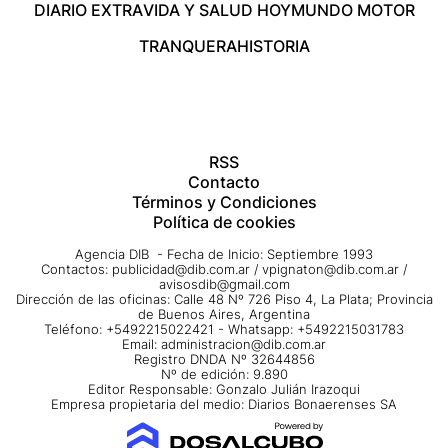
DIARIO EXTRA
VIDA Y SALUD HOY
MUNDO MOTOR
TRANQUERA
HISTORIA
RSS
Contacto
Términos y Condiciones
Política de cookies
Agencia DIB - Fecha de Inicio: Septiembre 1993
Contactos:
publicidad@dib.com.ar
/
vpignaton@dib.com.ar
/
avisosdib@gmail.com
Dirección de las oficinas: Calle 48 Nº 726 Piso 4, La Plata; Provincia
de Buenos Aires, Argentina
Teléfono: +5492215022421 - Whatsapp: +5492215031783
Email:
administracion@dib.com.ar
Registro DNDA Nº 32644856
Nº de edición: 9.890
Editor Responsable: Gonzalo Julián Irazoqui
Empresa propietaria del medio: Diarios Bonaerenses SA