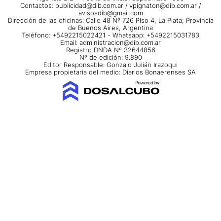
Contactos:
publicidad@dib.com.ar
/
vpignaton@dib.com.ar
/
avisosdib@gmail.com
Dirección de las oficinas: Calle 48 Nº 726 Piso 4, La Plata; Provincia
de Buenos Aires, Argentina
Teléfono: +5492215022421 - Whatsapp: +5492215031783
Email:
administracion@dib.com.ar
Registro DNDA Nº 32644856
Nº de edición: 9.890
Editor Responsable: Gonzalo Julián Irazoqui
Empresa propietaria del medio: Diarios Bonaerenses SA