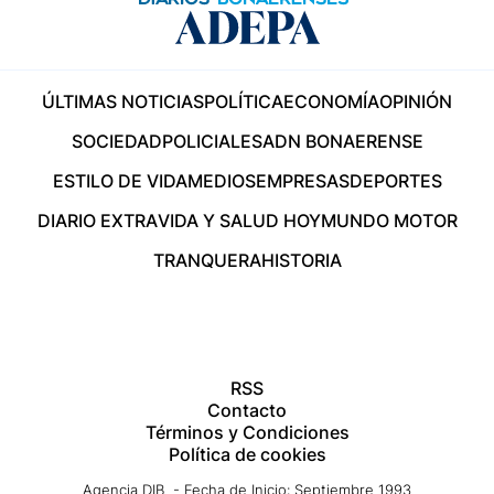
ÚLTIMAS NOTICIAS
POLÍTICA
ECONOMÍA
OPINIÓN
SOCIEDAD
POLICIALES
ADN BONAERENSE
ESTILO DE VIDA
MEDIOS
EMPRESAS
DEPORTES
DIARIO EXTRA
VIDA Y SALUD HOY
MUNDO MOTOR
TRANQUERA
HISTORIA
RSS
Contacto
Términos y Condiciones
Política de cookies
Agencia DIB - Fecha de Inicio: Septiembre 1993