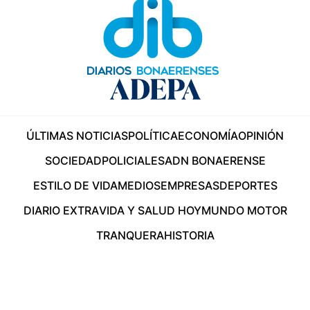
ÚLTIMAS NOTICIAS
POLÍTICA
ECONOMÍA
OPINIÓN
SOCIEDAD
POLICIALES
ADN BONAERENSE
ESTILO DE VIDA
MEDIOS
EMPRESAS
DEPORTES
DIARIO EXTRA
VIDA Y SALUD HOY
MUNDO MOTOR
TRANQUERA
HISTORIA