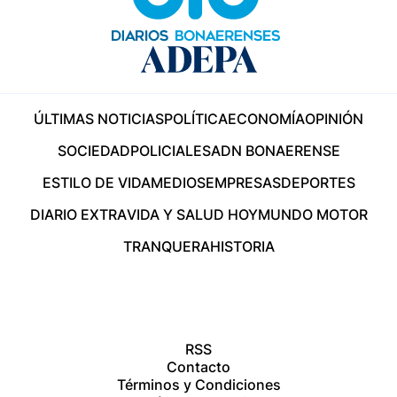
ÚLTIMAS NOTICIAS
POLÍTICA
ECONOMÍA
OPINIÓN
SOCIEDAD
POLICIALES
ADN BONAERENSE
ESTILO DE VIDA
MEDIOS
EMPRESAS
DEPORTES
DIARIO EXTRA
VIDA Y SALUD HOY
MUNDO MOTOR
TRANQUERA
HISTORIA
RSS
Contacto
Términos y Condiciones