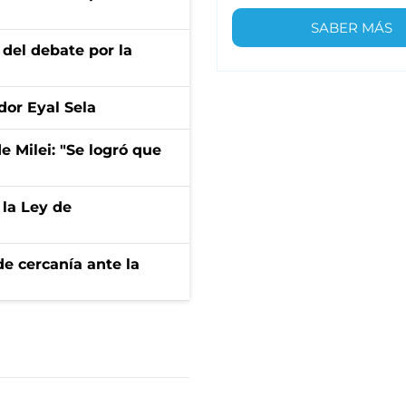
SABER MÁS
 del debate por la
dor Eyal Sela
de Milei: "Se logró que
 la Ley de
e cercanía ante la