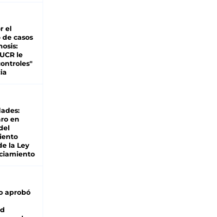
r el
 de casos
nosis:
 UCR le
ontroles"
ia
dades:
ro en
del
iento
de la Ley
ciamiento
o aprobó
ad