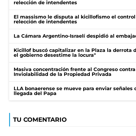
relección de intendentes
El massismo le disputa al kicillofismo el control
relección de intendentes
La Cámara Argentino-Israelí despidió al embaja
Kicillof buscó capitalizar en la Plaza la derrota 
el gobierno desestime la locura"
Masiva concentración frente al Congreso contra
Inviolabilidad de la Propiedad Privada
LLA bonaerense se mueve para enviar señales d
llegada del Papa
TU COMENTARIO