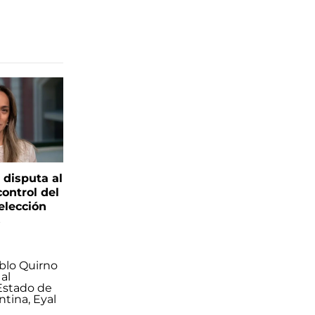
 disputa al
control del
elección
s