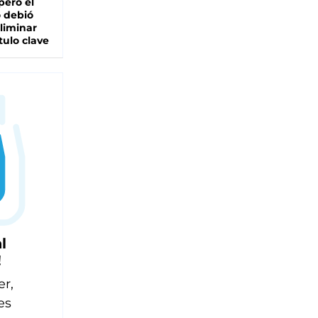
pero el
 debió
liminar
tulo clave
l
!
er,
es