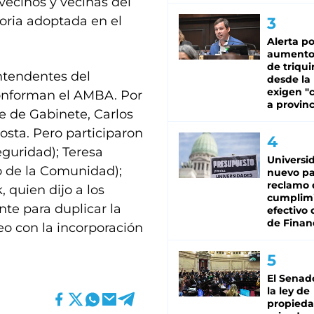
 vecinos y vecinas del
oria adoptada en el
Alerta po
aumento
de triqui
ntendentes del
desde la
exigen "c
 conforman el AMBA. Por
a provinc
fe de Gabinete, Carlos
osta. Pero participaron
eguridad); Teresa
Universi
o de la Comunidad);
nuevo pa
reclamo 
, quien dijo a los
cumplim
te para duplicar la
efectivo 
de Finan
eo con la incorporación
El Senad
la ley de
propied