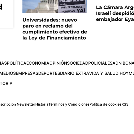
d
La Cámara Arg
Israelí despidió
embajador Eyal
Universidades: nuevo
paro en reclamo del
cumplimiento efectivo de
la Ley de Financiamiento
IAS
POLÍTICA
ECONOMÍA
OPINIÓN
SOCIEDAD
POLICIALES
ADN BONA
MEDIOS
EMPRESAS
DEPORTES
DIARIO EXTRA
VIDA Y SALUD HOY
M
STORIA
scripción Newsletter
Historia
Términos y Condiciones
Política de cookies
RSS
.com
os Aires, Argentina