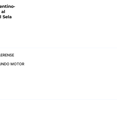
entino-
 al
 Sela
ERENSE
UNDO MOTOR