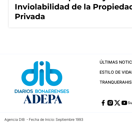
Inviolabilidad de la Propieda
Privada
ÚLTIMAS NOTIC
ESTILO DE VIDA
TRANQUERA
HI
Su
Agencia DIB - Fecha de Inicio: Septiembre 1993
Contactos:
publicidad@dib.com.ar
/
vpignaton@dib.com.ar
/
avisosdib@gmail
Dirección de las oficinas: Calle 48 Nº 726 Piso 4, La Plata; Provincia de Buen