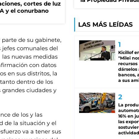
la Propiedad Privad
ciones, cortes de luz
BA y el conurbano
LAS MÁS LEÍDAS
parte de su gabinete,
s jefes comunales del
Kicillof e
a las nuevas medidas
"Milei no
recursos
 afirmación con datos
dárselos 
s en sus distritos, la
bancos, a
a sus am
 tanto dentro de los
as grandes ciudades y
La produ
automotr
ce de los y las
16% en ju
las expo
de la situación y el
sostuvier
esfuerzo va a tener sus
activida