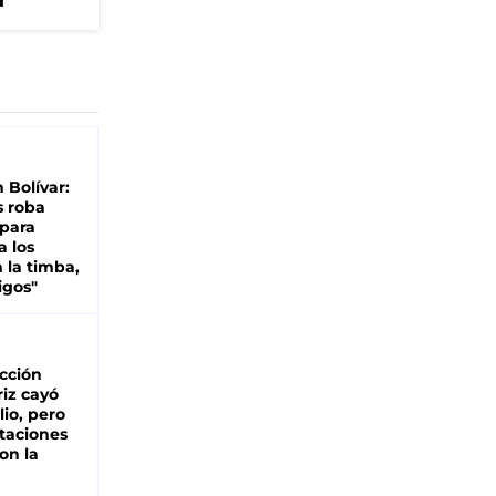
a
n Bolívar:
s roba
 para
a los
 la timba,
igos"
cción
iz cayó
lio, pero
rtaciones
on la
d