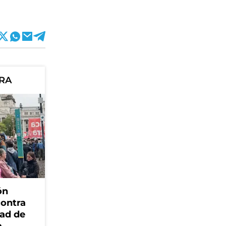
ORA
ón
contra
dad de