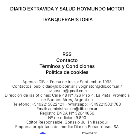
DIARIO EXTRA
VIDA Y SALUD HOY
MUNDO MOTOR
TRANQUERA
HISTORIA
RSS
Contacto
Términos y Condiciones
Política de cookies
Agencia DIB - Fecha de Inicio: Septiembre 1993
Contactos:
publicidad@dib.com.ar
/
vpignaton@dib.com.ar
/
avisosdib@gmail.com
Dirección de las oficinas: Calle 48 Nº 726 Piso 4, La Plata; Provincia
de Buenos Aires, Argentina
Teléfono: +5492215022421 - Whatsapp: +5492215031783
Email:
administracion@dib.com.ar
Registro DNDA Nº 32644856
Nº de edición: 9.890
Editor Responsable: Gonzalo Julián Irazoqui
Empresa propietaria del medio: Diarios Bonaerenses SA