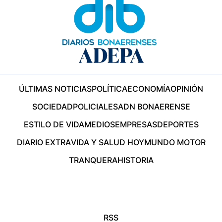
ÚLTIMAS NOTICIAS
POLÍTICA
ECONOMÍA
OPINIÓN
SOCIEDAD
POLICIALES
ADN BONAERENSE
ESTILO DE VIDA
MEDIOS
EMPRESAS
DEPORTES
DIARIO EXTRA
VIDA Y SALUD HOY
MUNDO MOTOR
TRANQUERA
HISTORIA
RSS