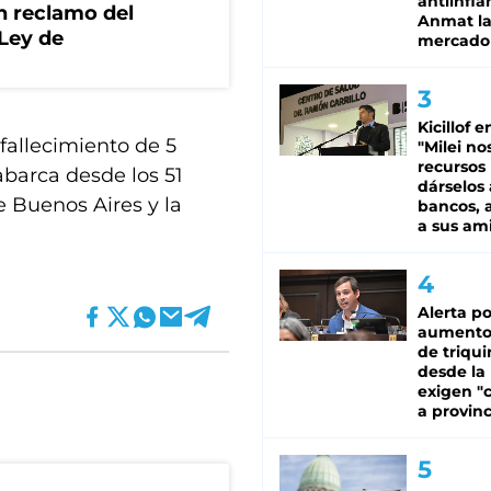
antiinfla
n reclamo del
Anmat la 
 Ley de
mercado
Kicillof e
 fallecimiento de 5
"Milei no
recursos
abarca desde los 51
dárselos 
e Buenos Aires y la
bancos, a
a sus am
Alerta po
aumento
de triqui
desde la
exigen "c
a provinc