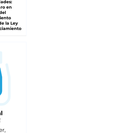
dades:
ro en
del
iento
de la Ley
ciamiento
l
!
er,