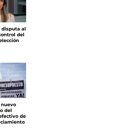
 disputa al
control del
elección
s
: nuevo
o del
fectivo de
nciamiento