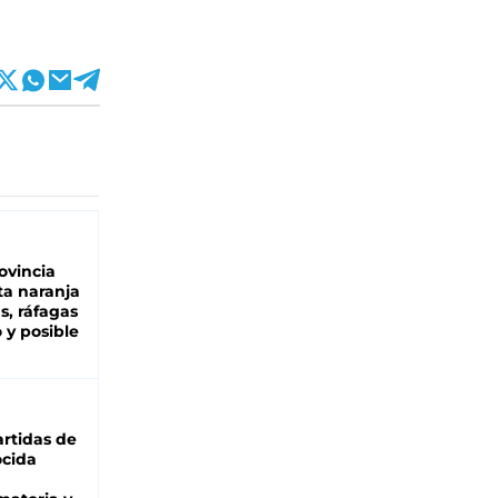
ovincia
ta naranja
as, ráfagas
 y posible
rtidas de
cida