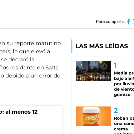
Para compartir:
 en su reporte matutino
LAS MÁS LEÍDAS
país, lo que elevó a
se declaró la
os residente en Salta
Media pr
do debido a un error de
bajo aler
por lluvi
de viento
granizo
o: al menos 12
Roban pa
una cono
crema