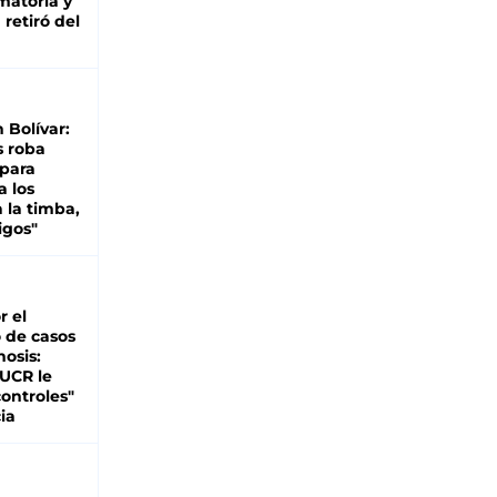
matoria y
retiró del
n Bolívar:
s roba
 para
a los
 la timba,
igos"
r el
 de casos
nosis:
 UCR le
ontroles"
ia