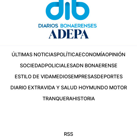
ÚLTIMAS NOTICIAS
POLÍTICA
ECONOMÍA
OPINIÓN
SOCIEDAD
POLICIALES
ADN BONAERENSE
ESTILO DE VIDA
MEDIOS
EMPRESAS
DEPORTES
DIARIO EXTRA
VIDA Y SALUD HOY
MUNDO MOTOR
TRANQUERA
HISTORIA
RSS