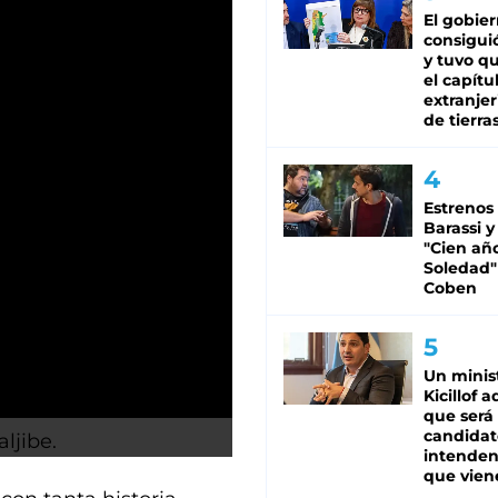
El gobie
consiguió
y tuvo qu
el capítu
extranjer
de tierra
Estrenos
Barassi y
"Cien añ
Soledad"
Coben
Un minis
Kicillof 
que será
candidat
ljibe.
intenden
que vien