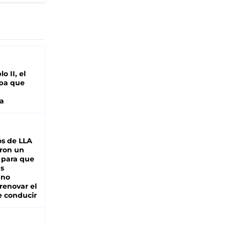
o II, el
pa que
a
s de LLA
ron un
 para que
as
 no
renovar el
e conducir