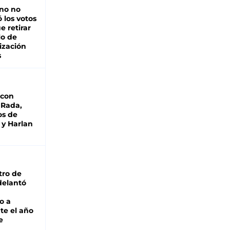
rno no
 los votos
e retirar
lo de
ización
s
 con
 Rada,
os de
 y Harlan
tro de
adelantó
o a
te el año
e