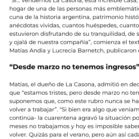
“Sí… vendemos La Casona, esta increíble casa, 
hogar de una de las personas más emblemátic
cuna de la historia argentina, patrimonio hist
anécdotas vividas, cuantos huéspedes, cuanto
estuvieron disfrutando de su tranquilidad, de 
y ojalá de nuestra compañía”, comienza el tex
Matías Andia y Lucrecia Barnetch, publicaron e
“Desde marzo no tenemos ingresos
Matías, el dueño de La Casona, admitió en dec
que “estamos tristes, pero desde marzo no te
suponemos que, como este rubro nunca se habil
volver a trabajar”. “Si bien era algo que venía
continúa- la cuarentena agravó la situación p
meses no trabajamos y hoy es imposible sab
volver. Quizás para el verano, pero aún así ca