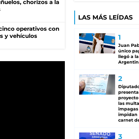
ñuelos, chorizos a la
s
LAS MÁS LEÍDAS
cinco operativos con
s y vehículos
Juan Pabl
único pa
llegó a la
Argentin
Diputado
presenta
proyecto
las mult
impagas
impidan 
carnet d