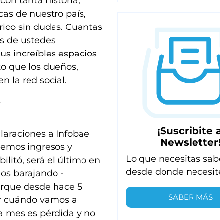
con tanta historia,
as de nuestro país,
órico sin dudas. Cuantas
s de ustedes
sus increíbles espacios
to que los dueños,
n la red social.
”
¡Suscribite a
laraciones a Infobae
Newsletter
nemos ingresos y
Lo que necesitas sab
itó, será el último en
desde donde necesit
mos barajando -
orque desde hace 5
SABER MÁS
er cuándo vamos a
da mes es pérdida y no