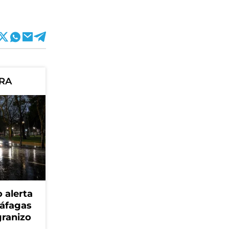
ORA
 alerta
ráfagas
granizo