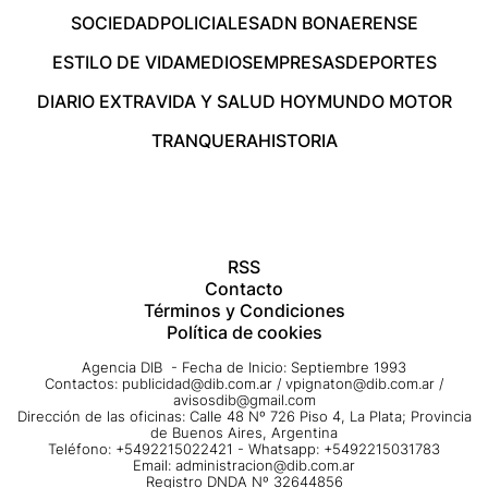
SOCIEDAD
POLICIALES
ADN BONAERENSE
ESTILO DE VIDA
MEDIOS
EMPRESAS
DEPORTES
DIARIO EXTRA
VIDA Y SALUD HOY
MUNDO MOTOR
TRANQUERA
HISTORIA
RSS
Contacto
Términos y Condiciones
Política de cookies
Agencia DIB - Fecha de Inicio: Septiembre 1993
Contactos:
publicidad@dib.com.ar
/
vpignaton@dib.com.ar
/
avisosdib@gmail.com
Dirección de las oficinas: Calle 48 Nº 726 Piso 4, La Plata; Provincia
de Buenos Aires, Argentina
Teléfono: +5492215022421 - Whatsapp: +5492215031783
Email:
administracion@dib.com.ar
Registro DNDA Nº 32644856